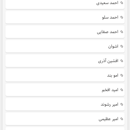
احمد سعیدی
احمد سلو
احمد صفایی
اشوان
افشین آذری
امو بند
امید افخم
امیر رشوند
امیر عظیمی