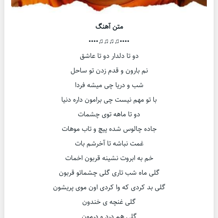
متن آهنگ
••••♫♫♫♫••••
دو تا دلدار دو تا عاشق
نم بارون و قدم زدن تو ساحل
شب و دریا چی میشه فردا
با تو مهم نیست چی برامون داره دنیا
دو تا ماهه توی چشمات
جاده چالوس شده پیچ و تاب موهات
غمت نباشه تا آخرشم بات
خم به ابروت نشینه قربون اخمات
گلی ماه شب تاری گلی چشماتو قربون
گلی بد کردی که وا کردی اون موی پریشون
گلی غنچه ی خندون
گلی هم درد و درمون