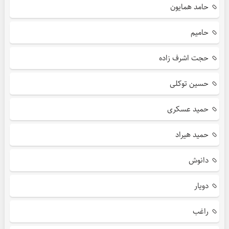
حامد همایون
حامیم
حجت اشرف زاده
حسین توکلی
حمید عسکری
حمید هیراد
دانوش
دویار
راغب