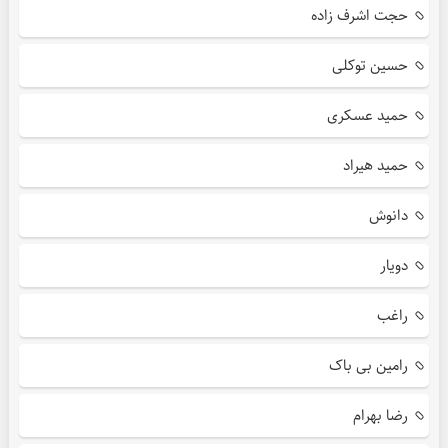
حجت اشرف زاده
حسین توکلی
حمید عسکری
حمید هیراد
دانوش
دویار
راغب
رامین بی باک
رضا بهرام