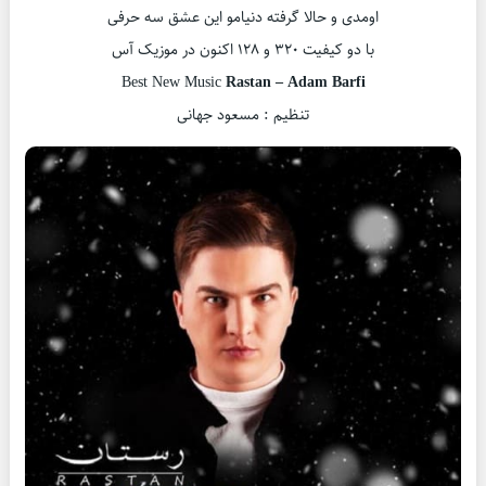
اومدی و حالا گرفته دنیامو این عشق سه حرفی
با دو کیفیت ۳۲۰ و ۱۲۸ اکنون در موزیک آس
Best New Music
Rastan – Adam Barfi
تنظیم : مسعود جهانی