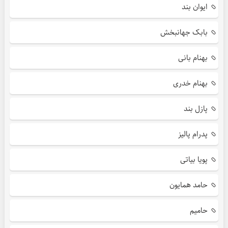
ایوان بند
بابک جهانبخش
بهنام بانی
بهنام خدری
پازل بند
پدرام پالیز
پویا بیاتی
حامد همایون
حامیم