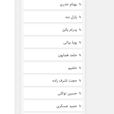
بهنام خدری
پازل بند
پدرام پالیز
پویا بیاتی
حامد همایون
حامیم
حجت اشرف زاده
حسین توکلی
حمید عسکری