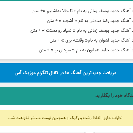
د آهنگ جدید یوسف زمانی به نام« تا حالا نداشتیم »+ متن
د آهنگ جدید رضا صادقی به نام « آشوب » + متن
د آهنگ جدید یوسف زمانی به نام « نمیاد رو دستت » + متن
د آهنگ جدید اشوان به نام« وقتشه بری » + متن
د آهنگ جدید حامد همایون به نام « سودای تو » + متن
دریافت جدیدترین آهنگ ها در کانال تلگرام موزیک آس
دگاه خود را بگذارید
نظرات حاوی الفاظ زشت و رکیک و همچنین تهمت منتشر نخواهند شد.