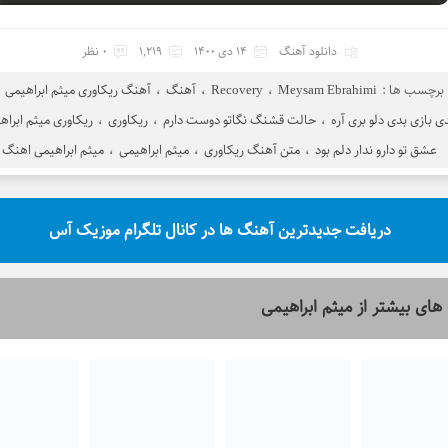
دانلود آهنگ
14 دی 1400
1,219
0 نظر
برچسب ها :
Meysam Ebrahimi
،
Recovery
،
آهنگ
،
آهنگ ریکاوری میثم ابراهیمی
،
ی بازی بدی دلو بری آره
،
حالت قشنگ نگاتو دوست دارم
،
ریکاوری
،
ریکاوری میثم ابراه
عشق تو دارو ندار دلم بود
،
متن آهنگ ریکاوری
،
میثم ابراهیمی
،
میثم ابراهیمی اهنگ
دریافت جدیدترین آهنگ ها در کانال تلگرام موزیک آس
های بیشتر از
میثم ابراهیمی