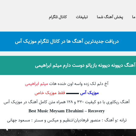
ما
پخش آهنگ شما
تبلیغات
کانال تلگرام
دریافت جدیدترین آهنگ ها در کانال تلگرام موزیک آس
 آهنگ دیوونه دیوونه بازیاتو دوست دارم میثم ابراهیمی
آخ دلم لک زده واسه اون خنده هات
میثم ابراهیمی
موزیک آس
▬▬▬
فقط موزیک خاص
آهنگ ریکاوری با دو کیفیت ۳۲۰ و ۱۲۸ همراه متن کامل آهنگ در موزیک آس
Best Music Meysam Ebrahimi – Recovery
ترانه :و آهنگ : منصور فرهادیان/تنظیم و میکس و مستر : مسعود جهانی