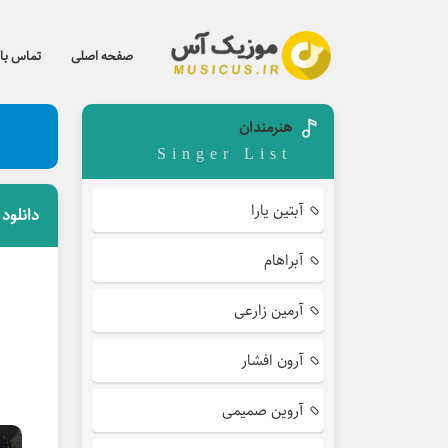
صفحه اصلی
تماس با 
هنرمندان
Singer List
آبتین یارا
دانلود
آبراهام
آرمین زارعی
آرون افشار
آروین صمیمی