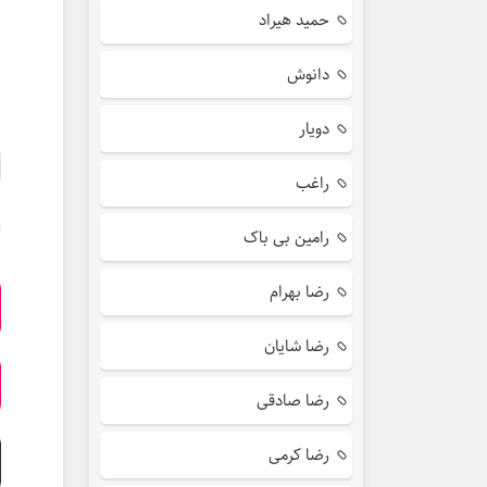
حمید هیراد
دانوش
دویار
راغب
رامین بی باک
رضا بهرام
رضا شایان
رضا صادقی
رضا کرمی