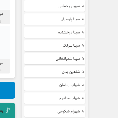
سهیل رحمانی
میث
سینا پارسیان
ز
سینا درخشنده
سینا سرلک
سینا شعبانخانی
میث
ع
شاهین بنان
شهاب رمضان
شهاب مظفری
پس
شهرام شکوهی