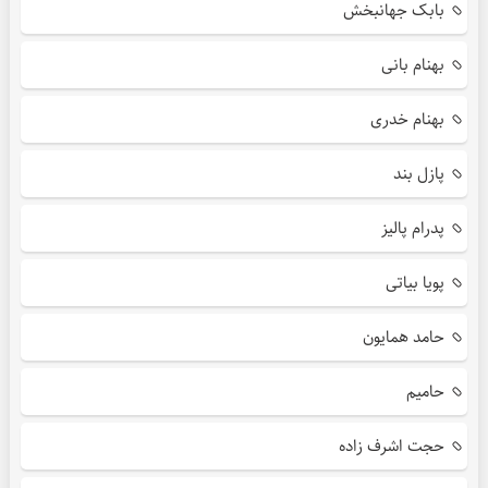
بابک جهانبخش
بهنام بانی
بهنام خدری
پازل بند
پدرام پالیز
پویا بیاتی
حامد همایون
حامیم
حجت اشرف زاده