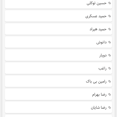
حسین توکلی
حمید عسکری
حمید هیراد
دانوش
دویار
راغب
رامین بی باک
رضا بهرام
رضا شایان