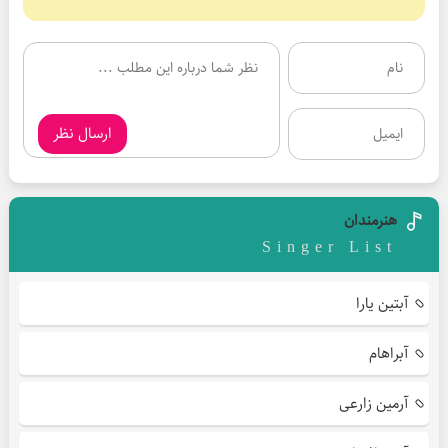
ارسال نظر
هنرمندان
Singer List
آبتین یارا
آبراهام
آرمین زارعی