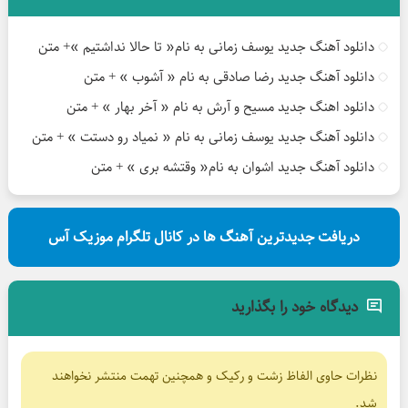
دانلود آهنگ جدید یوسف زمانی به نام« تا حالا نداشتیم »+ متن
دانلود آهنگ جدید رضا صادقی به نام « آشوب » + متن
دانلود اهنگ جدید مسیح و آرش به نام « آخر بهار » + متن
دانلود آهنگ جدید یوسف زمانی به نام « نمیاد رو دستت » + متن
دانلود آهنگ جدید اشوان به نام« وقتشه بری » + متن
دریافت جدیدترین آهنگ ها در کانال تلگرام موزیک آس
دیدگاه خود را بگذارید
نظرات حاوی الفاظ زشت و رکیک و همچنین تهمت منتشر نخواهند
شد.