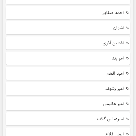
احمد صفایی
اشوان
افشین آذری
امو بند
امید افخم
امیر رشوند
امیر عظیمی
امیرعباس گلاب
ایمان فلاح