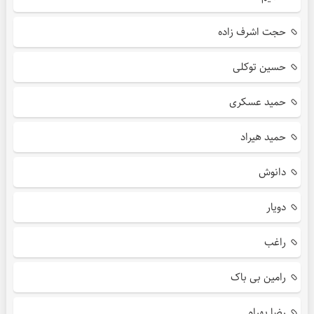
حجت اشرف زاده
حسین توکلی
حمید عسکری
حمید هیراد
دانوش
دویار
راغب
رامین بی باک
رضا بهرام