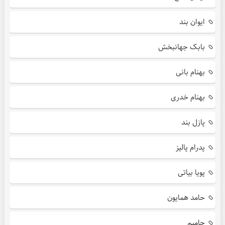
ایوان بند
بابک جهانبخش
بهنام بانی
بهنام خدری
پازل بند
پدرام پالیز
پویا بیاتی
حامد همایون
حامیم