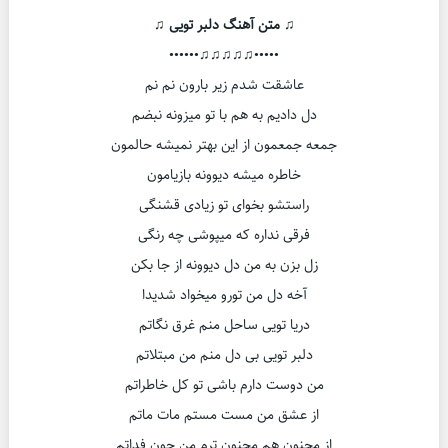
♫ متن آهنگ دلبر تویی ♫
•••••♫♫♫♫♫••••••
عاشقت شدم زیر بارون نم نم
دل دادیم به هم با تو میزونه نبضم
جمعه جمعمون از این بهتر نمیشه حالمون
خاطره میشه دیوونه بازیامون
راستشو بخوای تو زیادی قشنگی
فرقی نداره که میپوشی چه رنگی
زل بزن به من دل دیوونه از جا بکن
آخه دل من تورو میخواد شدیدا
دریا تویی ساحل منم غرق نگاتم
دلبر تویی بی دل منم من مبتلاتم
من دوست دارم باشی تو کل خاطراتم
از عشق من مست مستم مات ماتم
از مجنون هم مجنون ترم من جون فداتم