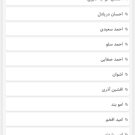
احسان دریادل
احمد سعیدی
احمد سلو
احمد صفایی
اشوان
افشین آذری
امو بند
امید افخم
امیر رشوند