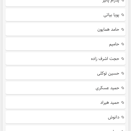
پدرام پالیز
پویا بیاتی
حامد همایون
حامیم
حجت اشرف زاده
حسین توکلی
حمید عسکری
حمید هیراد
دانوش