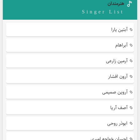
هنرمندان
Singer List
آبتین یارا
آبراهام
آرمین زارعی
آرون افشار
آروین صمیمی
آصف آریا
ابوذر روحی
احسان خواجه امیری