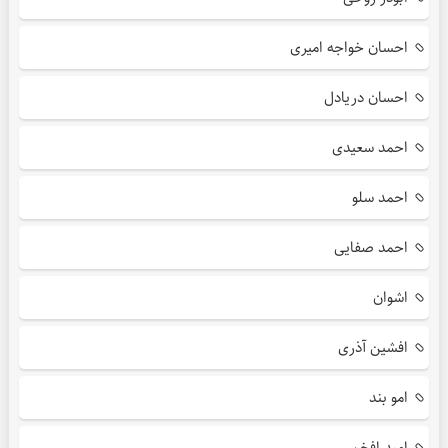
احسان خواجه امیری
احسان دریادل
احمد سعیدی
احمد سلو
احمد صفایی
اشوان
افشین آذری
امو بند
امید افخم