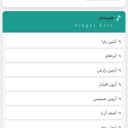
هنرمندان
Singer List
آبتین یارا
آبراهام
آرمین زارعی
آرون افشار
آروین صمیمی
آصف آریا
ابوذر روحی