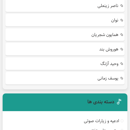
ناصر زینعلی
نوان
همایون شجریان
هوروش بند
وحید آژنگ
یوسف زمانی
دسته بندی ها
ادعیه و زیارات صوتی