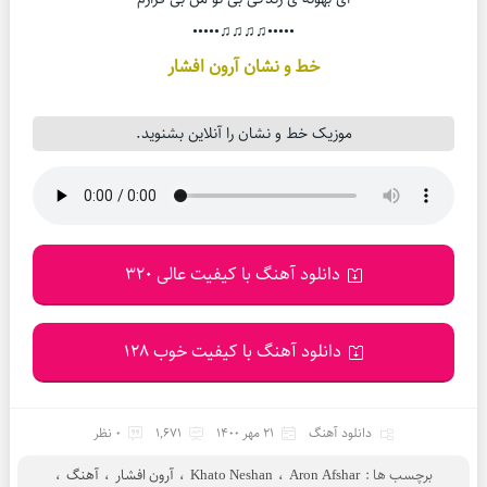
•••••♫♫♫♫•••••
خط و نشان آرون افشار
موزیک خط و نشان را آنلاین بشنوید.
دانلود آهنگ با کیفیت عالی 320
دانلود آهنگ با کیفیت خوب 128
دانلود آهنگ
21 مهر 1400
1,671
0 نظر
برچسب ها :
Aron Afshar
،
Khato Neshan
،
آرون افشار
،
آهنگ
،