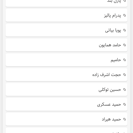
پازل بند
پدرام پالیز
پویا بیاتی
حامد همایون
حامیم
حجت اشرف زاده
حسین توکلی
حمید عسکری
حمید هیراد