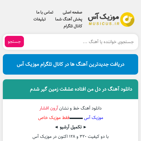
صفحه اصلی
تماس با ما
پخش آهنگ شما
تبلیغات
کانال تلگرام
جستجو
دریافت جدیدترین آهنگ ها در کانال تلگرام موزیک آس
دانلود آهنگ در دل من افتاده عشقت زمین گیر شدم
دانلود آهنگ خط و نشان
آرون افشار
موزیک آس
▬▬▬
فقط موزیک خاص
► تکمیل آرشیو ◄
با دو کیفیت ۳۲۰ و ۱۲۸ اکنون در موزیک آس