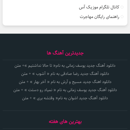
کانال تلگرام موزیک آس
راهنمای رایگان مهاجرت
جدیدترین آهنگ ها
دانلود آهنگ جدید یوسف زمانی به نام« تا حالا نداشتیم »+ متن
دانلود آهنگ جدید رضا صادقی به نام « آشوب » + متن
دانلود اهنگ جدید مسیح و آرش به نام « آخر بهار » + متن
دانلود آهنگ جدید یوسف زمانی به نام « نمیاد رو دستت » + متن
دانلود آهنگ جدید اشوان به نام« وقتشه بری » + متن
بهترین های هفته