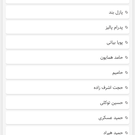
پازل بند
پدرام پالیز
پویا بیاتی
حامد همایون
حامیم
حجت اشرف زاده
حسین توکلی
حمید عسکری
حمید هیراد