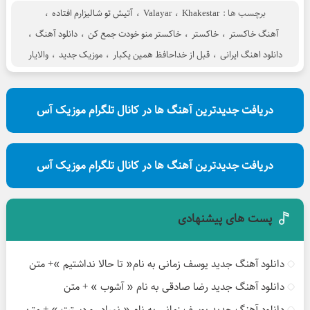
برچسب ها :
Khakestar
،
Valayar
،
آتیش تو شالیزارم افتاده
،
آهنگ خاکستر
،
خاکستر
،
خاکستر منو خودت جمع کن
،
دانلود آهنگ
،
دانلود اهنگ ایرانی
،
قبل از خداحافظ همین یکبار
،
موزیک جدید
،
والایار
دریافت جدیدترین آهنگ ها در کانال تلگرام موزیک آس
دریافت جدیدترین آهنگ ها در کانال تلگرام موزیک آس
پست های پیشنهادی
دانلود آهنگ جدید یوسف زمانی به نام« تا حالا نداشتیم »+ متن
دانلود آهنگ جدید رضا صادقی به نام « آشوب » + متن
دانلود آهنگ جدید یوسف زمانی به نام « نمیاد رو دستت » + متن