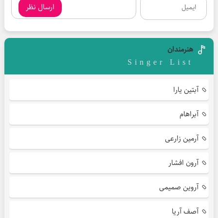
ارسال نظر
هنرمندان
Singer List
آبتین یارا
آبراهام
آرمین زارعی
آرون افشار
آروین صمیمی
آصف آریا