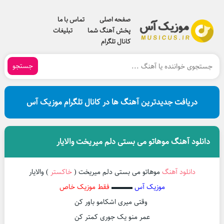
صفحه اصلی
تماس با ما
پخش آهنگ شما
تبلیغات
کانال تلگرام
جستجو
دریافت جدیدترین آهنگ ها در کانال تلگرام موزیک آس
دانلود آهنگ موهاتو می بستی دلم میریخت والایار
دانلود آهنگ
موهاتو می بستی دلم میریخت (
خاکستر
) والایار
موزیک آس
▬▬▬
فقط موزیک خاص
وقتی میری اشکامو باور کن
عمر منو یک جوری کمتر کن