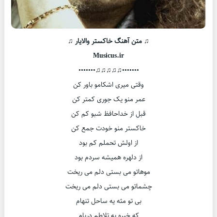
♫ متن آهنگ خاکستر والایار ♫
Musicus.ir
•••••••♫♫♫♫♫•••••••
وقتی میری اشکامو باور کن
عمر منو یک جوری کمتر کن
قبل از خداحافظ شبو کم کن
خاکستر منو خودت جمع کن
از اولش تحملم کم بود
از دلهره همیشه سردم بود
موهاتو می بستی دلم می ریخت
چشماتو می بستی دلم می ریخت
بی تو مثه یه ساحل تنهام
که خیره به تلاطم دریام