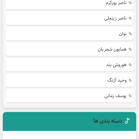
ناصر پورکرم
ناصر زینعلی
نوان
همایون شجریان
هوروش بند
وحید آژنگ
یوسف زمانی
دسته بندی ها