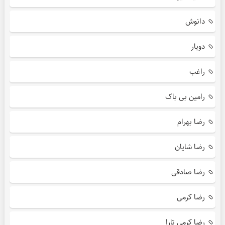
دانوش
دویار
راغب
رامین بی باک
رضا بهرام
رضا شایان
رضا صادقی
رضا کرمی
رضا کرمی تارا