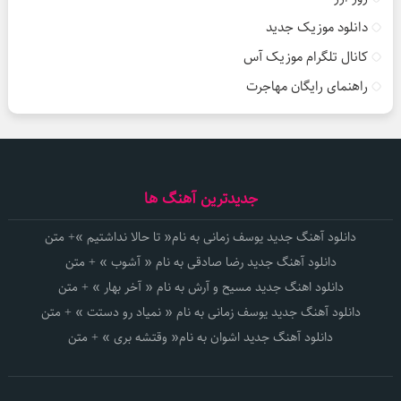
دانلود موزیک جدید
کانال تلگرام موزیک آس
راهنمای رایگان مهاجرت
جدیدترین آهنگ ها
دانلود آهنگ جدید یوسف زمانی به نام« تا حالا نداشتیم »+ متن
دانلود آهنگ جدید رضا صادقی به نام « آشوب » + متن
دانلود اهنگ جدید مسیح و آرش به نام « آخر بهار » + متن
دانلود آهنگ جدید یوسف زمانی به نام « نمیاد رو دستت » + متن
دانلود آهنگ جدید اشوان به نام« وقتشه بری » + متن