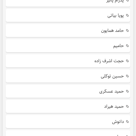
پدرام پالیز
پویا بیاتی
حامد همایون
حامیم
حجت اشرف زاده
حسین توکلی
حمید عسکری
حمید هیراد
دانوش