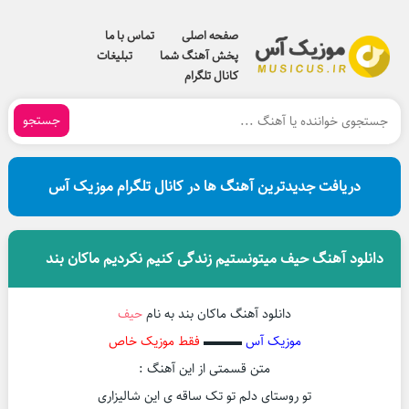
صفحه اصلی
تماس با ما
پخش آهنگ شما
تبلیغات
کانال تلگرام
جستجو
دریافت جدیدترین آهنگ ها در کانال تلگرام موزیک آس
دانلود آهنگ حیف میتونستیم زندگی کنیم نکردیم ماکان بند
دانلود آهنگ ماکان بند به نام
حیف
موزیک آس
▬▬▬
فقط موزیک خاص
متن قسمتی از این آهنگ :
تو روستای دلم تو تک ساقه ی این شالیزاری