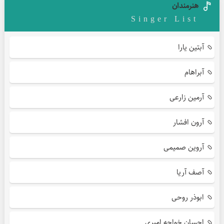
هنرمندان
Singer List
آبتین یارا
آبراهام
آرمین زارعی
آرون افشار
آروین صمیمی
آصف آریا
ابوذر روحی
احسان خواجه امیری