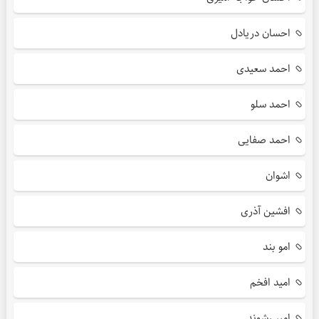
احسان دریادل
احمد سعیدی
احمد سلو
احمد صفایی
اشوان
افشین آذری
امو بند
امید افخم
امیر رشوند