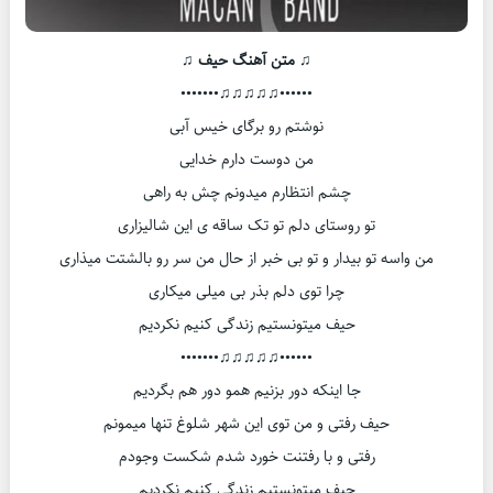
♫ متن آهنگ حیف ♫
••••••♫♫♫♫♫•••••••
نوشتم رو برگای خیس آبی
من دوست دارم خدایی
چشم انتظارم میدونم چش به راهی
تو روستای دلم تو تک ساقه ی این شالیزاری
من واسه تو بیدار و تو بی خبر از حال من سر رو بالشتت میذاری
چرا توی دلم بذر بی میلی میکاری
حیف میتونستیم زندگی کنیم نکردیم
••••••♫♫♫♫♫•••••••
جا اینکه دور بزنیم همو دور هم بگردیم
حیف رفتی و من توی این شهر شلوغ تنها میمونم
رفتی و با رفتنت خورد شدم شکست وجودم
حیف میتونستیم زندگی کنیم نکردیم