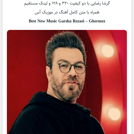
گرشا رضایی با دو کیفیت ۳۲۰ و ۱۲۸ و لینک مستقیم
همراه با متن کامل آهنگ در موزیک آس
Best New Music Garsha Rezaei – Ghermez