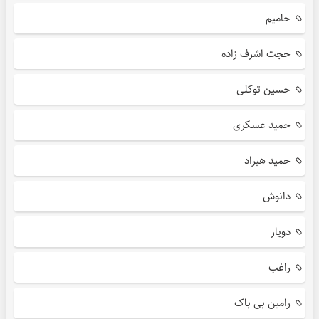
حامیم
حجت اشرف زاده
حسین توکلی
حمید عسکری
حمید هیراد
دانوش
دویار
راغب
رامین بی باک