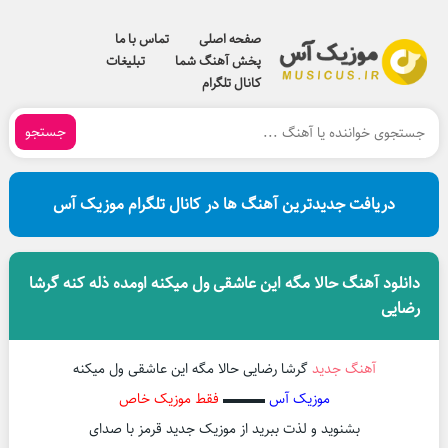
صفحه اصلی
تماس با ما
پخش آهنگ شما
تبلیغات
کانال تلگرام
جستجو
دریافت جدیدترین آهنگ ها در کانال تلگرام موزیک آس
دانلود آهنگ حالا مگه این عاشقی ول میکنه اومده ذله کنه گرشا
رضایی
آهنگ جدید
گرشا رضایی حالا مگه این عاشقی ول میکنه
موزیک آس
▬▬▬
فقط موزیک خاص
بشنوید و لذت ببرید از موزیک جدید قرمز با صدای