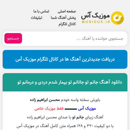
صفحه اصلی
تماس با ما
پخش آهنگ شما
تبلیغات
کانال تلگرام
جستجو
دریافت جدیدترین آهنگ ها در کانال تلگرام موزیک آس
دانلود آهنگ جانم تو جانانم تو بیمار شدم دردی و درمانم تو
باورش سخته واسه خودم
محسن ابراهیم زاده
موزیک آس
▬▬▬
فقط موزیک خاص
آهنگ زیبای
جانم تو
با صدای محسن ابراهیم زاده
با دو کیفیت ۳۲۰ و ۱۲۸ همراه متن کامل آهنگ در موزیک آس