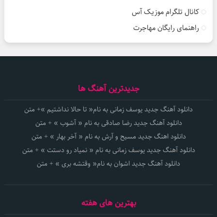
کانال تلگرام موزیک آس
راهنمای رایگان مهاجرت
جدیدترین آهنگ ها
دانلود آهنگ جدید یوسف زمانی به نام« تا حالا نداشتیم »+ متن
دانلود آهنگ جدید رضا صادقی به نام « آشوب » + متن
دانلود اهنگ جدید مسیح و آرش به نام « آخر بهار » + متن
دانلود آهنگ جدید یوسف زمانی به نام « نمیاد رو دستت » + متن
دانلود آهنگ جدید اشوان به نام« وقتشه بری » + متن
بهترین های هفته