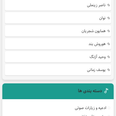
ناصر زینعلی
نوان
همایون شجریان
هوروش بند
وحید آژنگ
یوسف زمانی
دسته بندی ها
ادعیه و زیارات صوتی