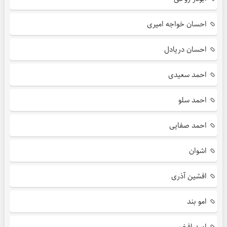
احسان خواجه امیری
احسان دریادل
احمد سعیدی
احمد سلو
احمد صفایی
اشوان
افشین آذری
امو بند
امید افخم