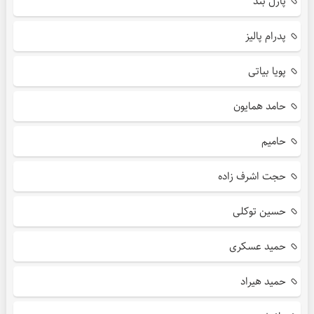
پازل بند
پدرام پالیز
پویا بیاتی
حامد همایون
حامیم
حجت اشرف زاده
حسین توکلی
حمید عسکری
حمید هیراد