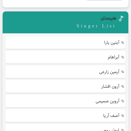
هنرمندان
Singer List
آبتین یارا
آبراهام
آرمین زارعی
آرون افشار
آروین صمیمی
آصف آریا
ابوذر روحی