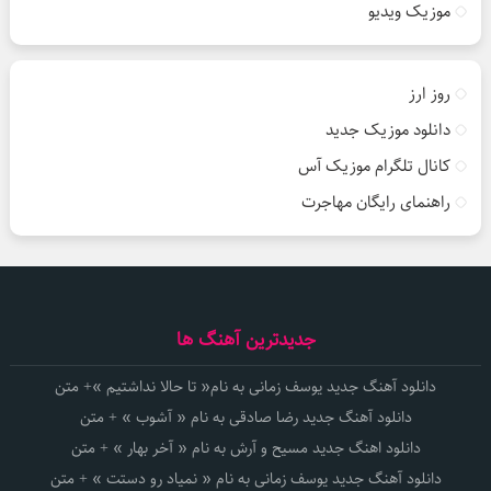
موزیک ویدیو
روز ارز
دانلود موزیک جدید
کانال تلگرام موزیک آس
راهنمای رایگان مهاجرت
جدیدترین آهنگ ها
دانلود آهنگ جدید یوسف زمانی به نام« تا حالا نداشتیم »+ متن
دانلود آهنگ جدید رضا صادقی به نام « آشوب » + متن
دانلود اهنگ جدید مسیح و آرش به نام « آخر بهار » + متن
دانلود آهنگ جدید یوسف زمانی به نام « نمیاد رو دستت » + متن