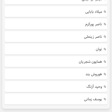
میلاد بابایی
ناصر پورکرم
ناصر زینعلی
نوان
همایون شجریان
هوروش بند
وحید آژنگ
یوسف زمانی