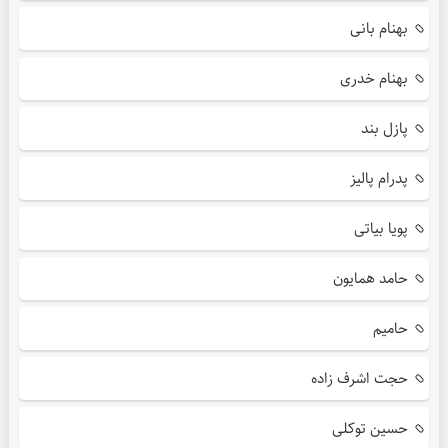
بهنام بانی
بهنام خدری
پازل بند
پدرام پالیز
پویا بیاتی
حامد همایون
حامیم
حجت اشرف زاده
حسین توکلی