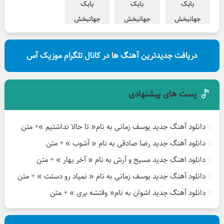
بابک
بابک
بابک
جهانبخش
جهانبخش
جهانبخش
حیف
پایان تازه
از خوشی میمیرم
دریافت جدیدترین آهنگ ها در کانال تلگرام موزیک آس
پست های پیشنهادی
دانلود آهنگ جدید یوسف زمانی به نام« تا حالا نداشتیم »+ متن
دانلود آهنگ جدید رضا صادقی به نام « آشوب » + متن
دانلود اهنگ جدید مسیح و آرش به نام « آخر بهار » + متن
دانلود آهنگ جدید یوسف زمانی به نام « نمیاد رو دستت » + متن
دانلود آهنگ جدید اشوان به نام« وقتشه بری » + متن