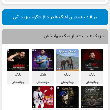
دریافت جدیدترین آهنگ ها در کانال تلگرام موزیک آس
موزیک های بیشتر از
بابک جهانبخش
بابک
بابک
بابک
بابک
جهانبخش
جهانبخش
جهانبخش
جهانبخش
به در میگم دیوار
نگم برات
با من باش
آدمکش
بشنوه