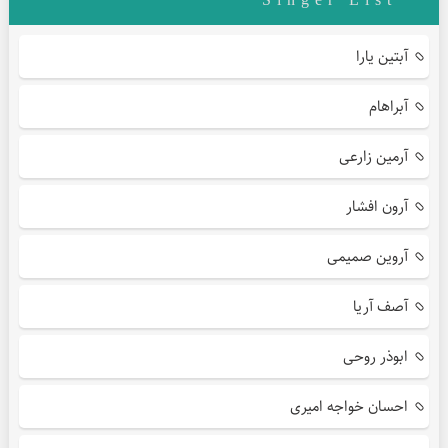
Singer List
آبتین یارا
آبراهام
آرمین زارعی
آرون افشار
آروین صمیمی
آصف آریا
ابوذر روحی
احسان خواجه امیری