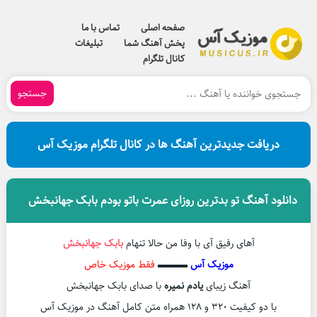
صفحه اصلی
تماس با ما
پخش آهنگ شما
تبلیغات
کانال تلگرام
جستجو
دریافت جدیدترین آهنگ ها در کانال تلگرام موزیک آس
دانلود آهنگ تو بدترین روزای عمرت باتو بودم بابک جهانبخش
آهای رفیق آی با وفا من حالا تنهام
بابک جهانبخش
موزیک آس
▬▬▬
فقط موزیک خاص
آهنگ زیبای
یادم نمیره
با صدای بابک جهانبخش
با دو کیفیت ۳۲۰ و ۱۲۸ همراه متن کامل آهنگ در موزیک آس