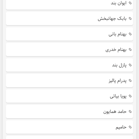
ایوان بند
بابک جهانبخش
بهنام بانی
بهنام خدری
پازل بند
پدرام پالیز
پویا بیاتی
حامد همایون
حامیم