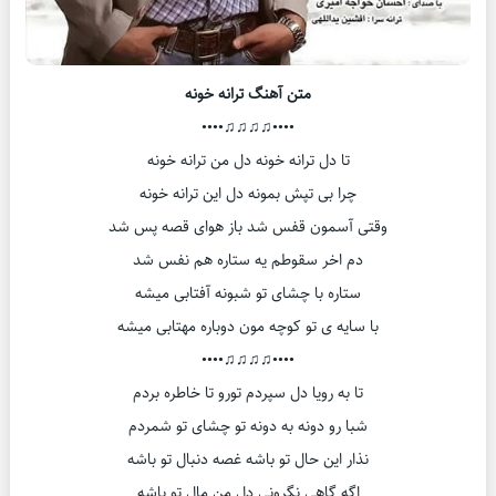
متن آهنگ ترانه خونه
••••♫♫♫♫••••
تا دل ترانه خونه دل من ترانه خونه
چرا بی تپش بمونه دل این ترانه خونه
وقتی آسمون قفس شد باز هوای قصه پس شد
دم اخر سقوطم یه ستاره هم نفس شد
ستاره با چشای تو شبونه آفتابی میشه
با سایه ی تو کوچه مون دوباره مهتابی میشه
••••♫♫♫♫••••
تا به رویا دل سپردم تورو تا خاطره بردم
شبا رو دونه به دونه تو چشای تو شمردم
نذار این حال تو باشه غصه دنبال تو باشه
اگه گاهی نگرونی دل من مال تو باشه