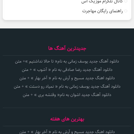
کانال تلگرام موزیک آس
راهنمای رایگان مهاجرت
جدیدترین آهنگ ها
دانلود آهنگ جدید یوسف زمانی به نام« تا حالا نداشتیم »+ متن
دانلود آهنگ جدید رضا صادقی به نام « آشوب » + متن
دانلود اهنگ جدید مسیح و آرش به نام « آخر بهار » + متن
دانلود آهنگ جدید یوسف زمانی به نام « نمیاد رو دستت » + متن
دانلود آهنگ جدید اشوان به نام« وقتشه بری » + متن
بهترین های هفته
دانلود اهنگ جدید مسیح و آرش به نام « آخر بهار » + متن