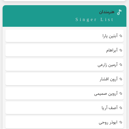
هنرمندان
Singer List
آبتین یارا
آبراهام
آرمین زارعی
آرون افشار
آروین صمیمی
آصف آریا
ابوذر روحی