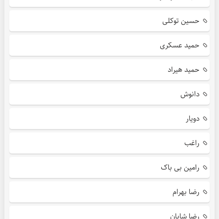
حسین توکلی
حمید عسکری
حمید هیراد
دانوش
دویار
راغب
رامین بی باک
رضا بهرام
رضا شایان