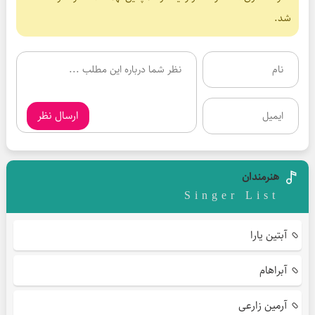
شد.
ارسال نظر
هنرمندان
Singer List
آبتین یارا
آبراهام
آرمین زارعی