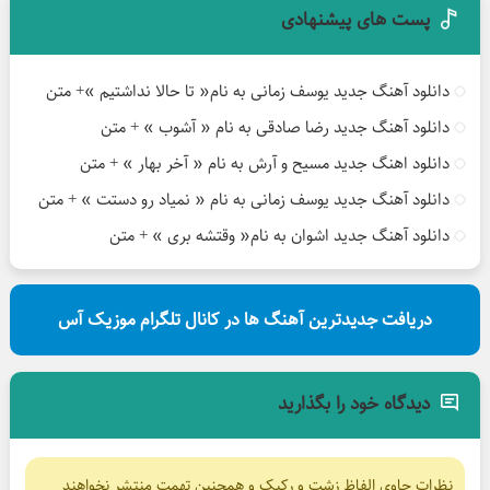
پست های پیشنهادی
دانلود آهنگ جدید یوسف زمانی به نام« تا حالا نداشتیم »+ متن
دانلود آهنگ جدید رضا صادقی به نام « آشوب » + متن
دانلود اهنگ جدید مسیح و آرش به نام « آخر بهار » + متن
دانلود آهنگ جدید یوسف زمانی به نام « نمیاد رو دستت » + متن
دانلود آهنگ جدید اشوان به نام« وقتشه بری » + متن
دریافت جدیدترین آهنگ ها در کانال تلگرام موزیک آس
دیدگاه خود را بگذارید
نظرات حاوی الفاظ زشت و رکیک و همچنین تهمت منتشر نخواهند