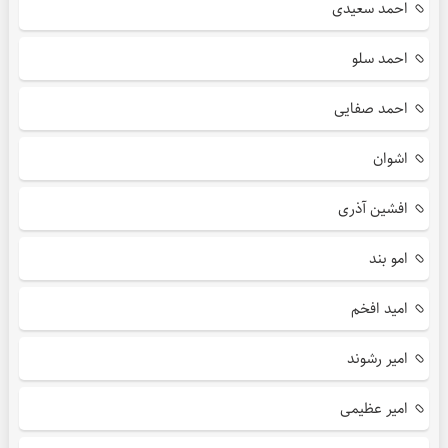
احمد سعیدی
احمد سلو
احمد صفایی
اشوان
افشین آذری
امو بند
امید افخم
امیر رشوند
امیر عظیمی