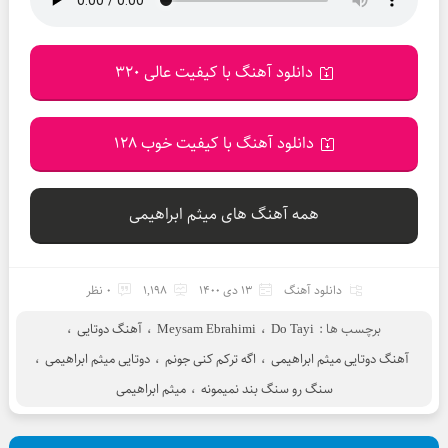
دانلود آهنگ با کیفیت عالی 320
دانلود آهنگ با کیفیت خوب 128
همه آهنگ های میثم ابراهیمی
دانلود آهنگ
13 دی 1400
1,198
0 نظر
برچسب ها :
Do Tayi
،
Meysam Ebrahimi
،
آهنگ دوتایی
،
آهنگ دوتایی میثم ابراهیمی
،
اگه ترکم کنی جونم
،
دوتایی میثم ابراهیمی
،
سنگ رو سنگ بند نمیمونه
،
میثم ابراهیمی