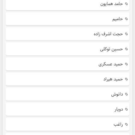
حامد همایون
حامیم
حجت اشرف زاده
حسین توکلی
حمید عسکری
حمید هیراد
دانوش
دویار
راغب