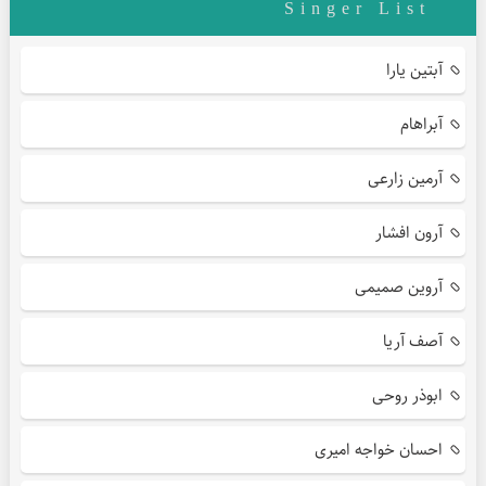
Singer List
آبتین یارا
آبراهام
آرمین زارعی
آرون افشار
آروین صمیمی
آصف آریا
ابوذر روحی
احسان خواجه امیری