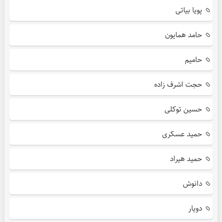
پویا بیاتی
حامد همایون
حامیم
حجت اشرف زاده
حسین توکلی
حمید عسکری
حمید هیراد
دانوش
دویار