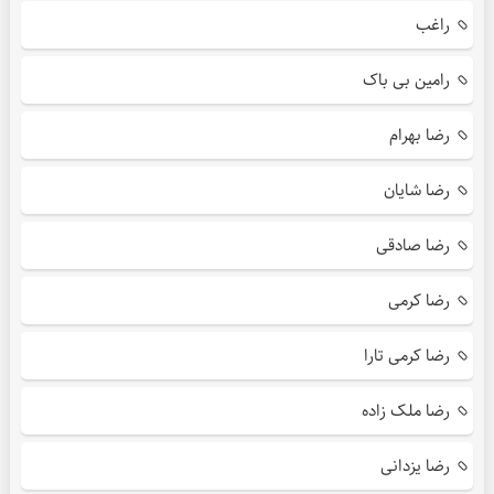
راغب
رامین بی باک
رضا بهرام
رضا شایان
رضا صادقی
رضا کرمی
رضا کرمی تارا
رضا ملک زاده
رضا یزدانی