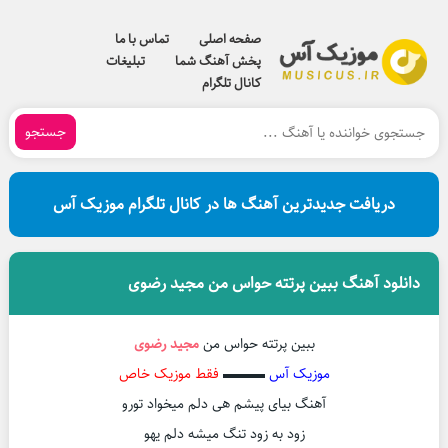
صفحه اصلی
تماس با ما
پخش آهنگ شما
تبلیغات
کانال تلگرام
جستجو
دریافت جدیدترین آهنگ ها در کانال تلگرام موزیک آس
دانلود آهنگ ببین پرتته حواس من مجید رضوی
ببین پرتته حواس من
مجید رضوی
موزیک آس
▬▬▬
فقط موزیک خاص
آهنگ بیای پیشم هی دلم میخواد تورو
زود به زود تنگ میشه دلم یهو