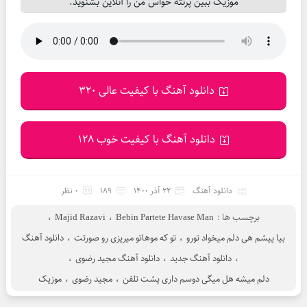
موزیک ببین پرتته حواس من را آنلاین بشنوید.
دانلود آهنگ با کیفیت عالی 320
دانلود آهنگ با کیفیت خوب 128
دانلود آهنگ
22 آذر 1400
189
0 نظر
برچسب ها :
Bebin Partete Havase Man
،
Majid Razavi
،
بیا پیشم هی دلم میخواد تورو
،
تو که موهاتو میریزی رو صورتت
،
دانلود آهنگ
،
دانلود آهنگ جدید
،
دانلود آهنگ مجید رضوی
،
دلم میشه هل میگی دوسم داری پشت تلفن
،
مجید رضوی
،
موزیک