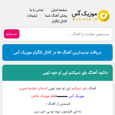
صفحه اصلی
تماس با ما
پخش آهنگ شما
تبلیغات
کانال تلگرام
جستجو
دریافت جدیدترین آهنگ ها در کانال تلگرام موزیک آس
دانلود آهنگ باور نمیکنم این تو خود تویی
آهنگ
باور نمیکنم
این تو خود تویی
احسان خواجه امیری
موزیک آس
▬▬▬
فقط موزیک خاص
قسمتی از آهنگ :
نه این قرارمون نبود تو بی خبر بری