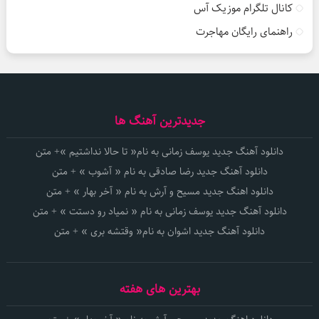
کانال تلگرام موزیک آس
راهنمای رایگان مهاجرت
جدیدترین آهنگ ها
دانلود آهنگ جدید یوسف زمانی به نام« تا حالا نداشتیم »+ متن
دانلود آهنگ جدید رضا صادقی به نام « آشوب » + متن
دانلود اهنگ جدید مسیح و آرش به نام « آخر بهار » + متن
دانلود آهنگ جدید یوسف زمانی به نام « نمیاد رو دستت » + متن
دانلود آهنگ جدید اشوان به نام« وقتشه بری » + متن
بهترین های هفته