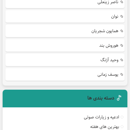
ناصر زینعلی
نوان
همایون شجریان
هوروش بند
وحید آژنگ
یوسف زمانی
دسته بندی ها
ادعیه و زیارات صوتی
بهترین های هفته