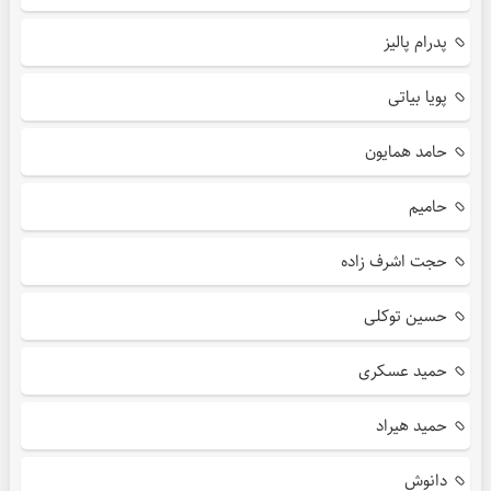
پدرام پالیز
پویا بیاتی
حامد همایون
حامیم
حجت اشرف زاده
حسین توکلی
حمید عسکری
حمید هیراد
دانوش