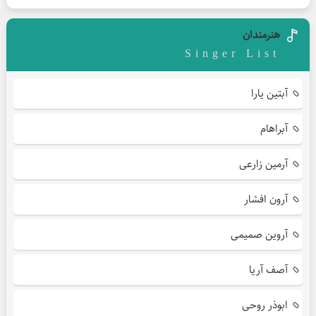
هنرمندان
Singer List
آبتین یارا
آبراهام
آرمین زارعی
آرون افشار
آروین صمیمی
آصف آریا
ابوذر روحی