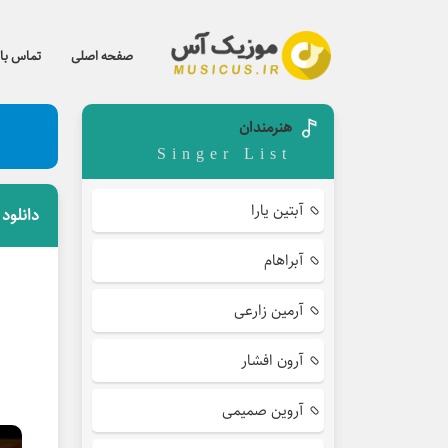
صفحه اصلی
تماس با 
هنرمندان
Singer List
آبتین یارا
دانلود
آبراهام
آرمین زارعی
آرون افشار
آروین صمیمی