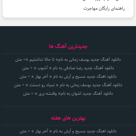
راهنمای رایگان مهاجرت
جدیدترین آهنگ ها
دانلود آهنگ جدید یوسف زمانی به نام« تا حالا نداشتیم »+ متن
دانلود آهنگ جدید رضا صادقی به نام « آشوب » + متن
دانلود اهنگ جدید مسیح و آرش به نام « آخر بهار » + متن
دانلود آهنگ جدید یوسف زمانی به نام « نمیاد رو دستت » + متن
دانلود آهنگ جدید اشوان به نام« وقتشه بری » + متن
بهترین های هفته
دانلود اهنگ جدید مسیح و آرش به نام « آخر بهار » + متن