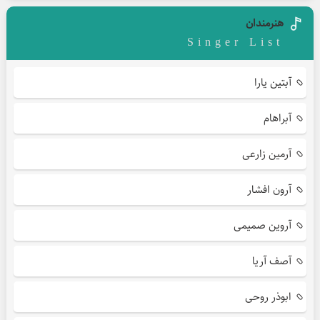
هنرمندان
Singer List
آبتین یارا
آبراهام
آرمین زارعی
آرون افشار
آروین صمیمی
آصف آریا
ابوذر روحی