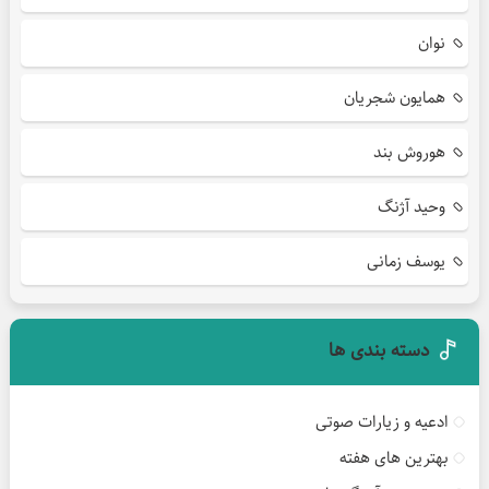
نوان
همایون شجریان
هوروش بند
وحید آژنگ
یوسف زمانی
دسته بندی ها
ادعیه و زیارات صوتی
بهترین های هفته