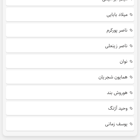
میلاد بابایی
ناصر پورکرم
ناصر زینعلی
نوان
همایون شجریان
هوروش بند
وحید آژنگ
یوسف زمانی