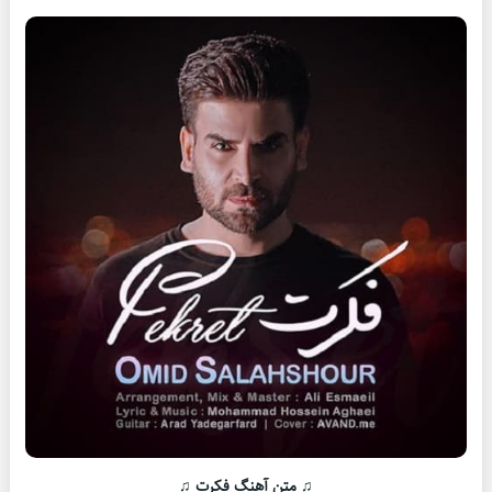
♫ متن آهنگ فکرت ♫