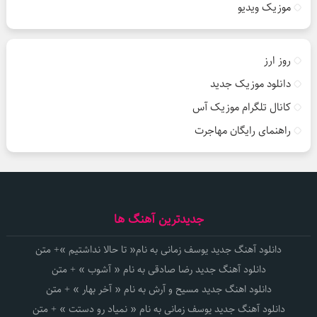
موزیک ویدیو
روز ارز
دانلود موزیک جدید
کانال تلگرام موزیک آس
راهنمای رایگان مهاجرت
جدیدترین آهنگ ها
دانلود آهنگ جدید یوسف زمانی به نام« تا حالا نداشتیم »+ متن
دانلود آهنگ جدید رضا صادقی به نام « آشوب » + متن
دانلود اهنگ جدید مسیح و آرش به نام « آخر بهار » + متن
دانلود آهنگ جدید یوسف زمانی به نام « نمیاد رو دستت » + متن