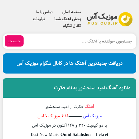
صفحه اصلی
تماس با ما
پخش آهنگ شما
تبلیغات
کانال تلگرام
جستجو
دریافت جدیدترین آهنگ ها در کانال تلگرام موزیک آس
دانلود آهنگ امید سلحشور به نام فکرت
آهنگ
فکرت از امید سلحشور
موزیک آس
▬▬▬
فقط موزیک خاص
با دو کیفیت ۳۲۰ و ۱۲۸ اکنون در موزیک آس
Best New Music
Omid Salahshor – Fekret