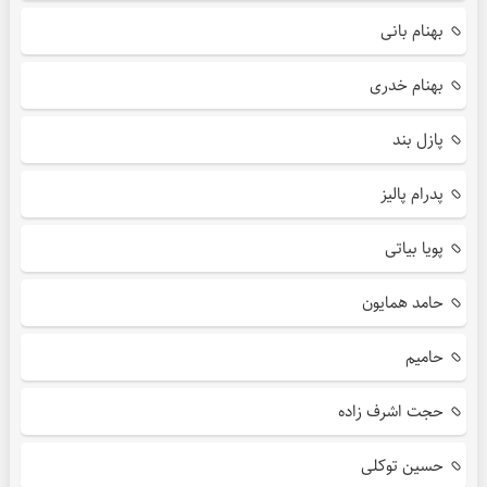
بهنام بانی
بهنام خدری
پازل بند
پدرام پالیز
پویا بیاتی
حامد همایون
حامیم
حجت اشرف زاده
حسین توکلی