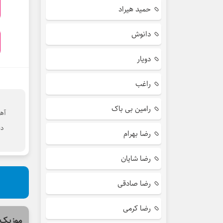
حمید هیراد
دانوش
دویار
راغب
رامین بی باک
آه
دا
رضا بهرام
رضا شایان
رضا صادقی
رضا کرمی
موزیک 