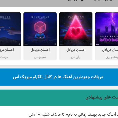
ان دریادل
احسان دریادل
احسان دریادل
احسان دری
رعد و برق
پای من
نمیفهمی
خودت
دریافت جدیدترین آهنگ ها در کانال تلگرام موزیک آس
ت های پیشنهادی
د آهنگ جدید یوسف زمانی به نام« تا حالا نداشتیم »+ متن