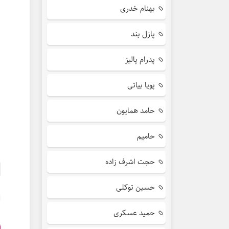
بهنام خدری
پازل بند
پدرام پالیز
پویا بیاتی
حامد همایون
حامیم
حجت اشرف زاده
حسین توکلی
حمید عسکری