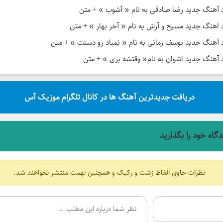
د آهنگ جدید رضا صادقی به نام « آشوب » + متن
د اهنگ جدید مسیح و آرش به نام « آخر بهار » + متن
د آهنگ جدید یوسف زمانی به نام « نمیاد رو دستت » + متن
د آهنگ جدید اشوان به نام« وقتشه بری » + متن
دریافت جدیدترین آهنگ ها در کانال تلگرام موزیک آس
دگاه خود را بگذارید
نظرات حاوی الفاظ زشت و رکیک و همچنین تهمت منتشر نخواهند شد.