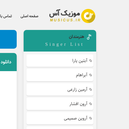
صفحه اصلی
تماس با 
هنرمندان
Singer List
آبتین یارا
دانلود
آبراهام
آرمین زارعی
آرون افشار
آروین صمیمی