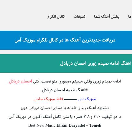
ما
پخش آهنگ شما
تبلیغات
کانال تلگرام
دریافت جدیدترین آهنگ ها در کانال تلگرام موزیک آس
 آهنگ ادامه نمیدم زوری احسان دریادل
ادامه نمیدم زوری وقتی میبینم مجبوری منو تحملم کنی
احسان دریادل
#آهنگ طعمه احسان دریادل
موزیک آس
▬▬▬
فقط موزیک خاص
بشنوید آهنگ زیبای طعمه با صدای احسان دریادل عزیز
با دو کیفیت 320 و 128 همراه با متن کامل آهنگ اکنون در موزیک آس
Best New Music
Ehsan Daryadel – Tomeh