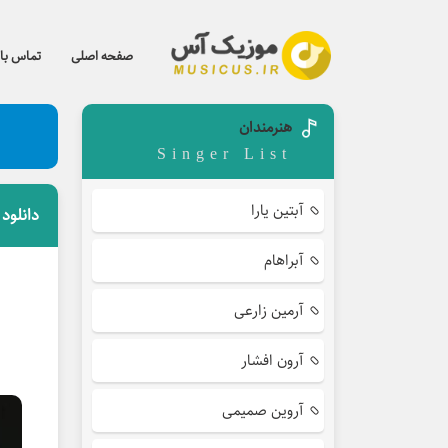
صفحه اصلی
تماس با 
هنرمندان
Singer List
آبتین یارا
دانلود
آبراهام
آرمین زارعی
آرون افشار
آروین صمیمی