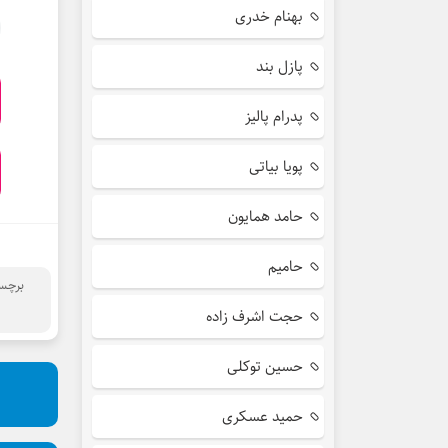
بهنام خدری
پازل بند
پدرام پالیز
پویا بیاتی
حامد همایون
حامیم
برچس
حجت اشرف زاده
حسین توکلی
حمید عسکری