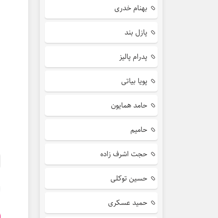
بهنام خدری
پازل بند
پدرام پالیز
پویا بیاتی
حامد همایون
حامیم
حجت اشرف زاده
حسین توکلی
حمید عسکری