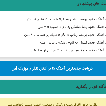
ت های پیشنهادی
د آهنگ جدید یوسف زمانی به نام« تا حالا نداشتیم »+ متن
د آهنگ جدید رضا صادقی به نام « آشوب » + متن
د آهنگ جدید یوسف زمانی به نام « نمیاد رو دستت » + متن
د آهنگ جدید اشوان به نام« وقتشه بری » + متن
د آهنگ جدید حامد همایون به نام « سودای تو » + متن
دریافت جدیدترین آهنگ ها در کانال تلگرام موزیک آس
دگاه خود را بگذارید
نظرات حاوی الفاظ زشت و رکیک و همچنین تهمت منتشر نخواهند شد.