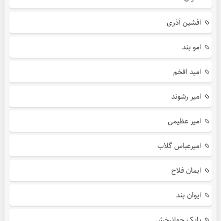
افشین آذری
امو بند
امید افخم
امیر رشوند
امیر عظیمی
امیرعباس گلاب
ایمان فلاح
ایوان بند
بابک جهانبخش