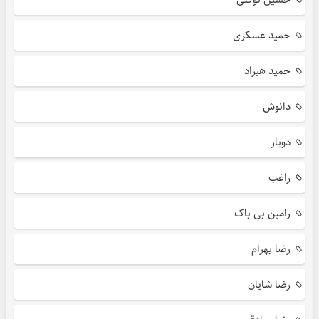
حمید عسکری
حمید هیراد
دانوش
دویار
راغب
رامین بی باک
رضا بهرام
رضا شایان