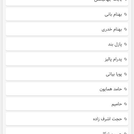
بهنام بانی
بهنام خدری
پازل بند
پدرام پالیز
پویا بیاتی
حامد همایون
حامیم
حجت اشرف زاده
حسین توکلی