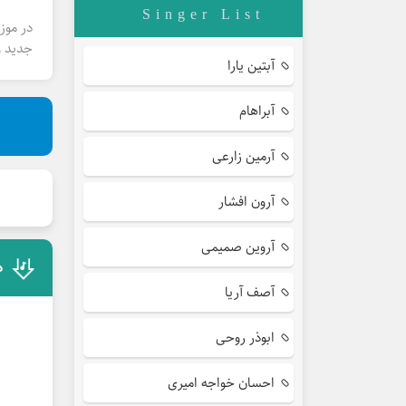
Singer List
در موز
جدید و
آبتین یارا
آبراهام
آرمین زارعی
آرون افشار
آروین صمیمی
د
آصف آریا
ابوذر روحی
احسان خواجه امیری