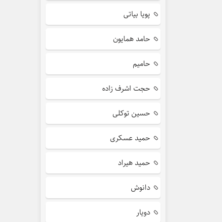
پویا بیاتی
حامد همایون
حامیم
حجت اشرف زاده
حسین توکلی
حمید عسکری
حمید هیراد
دانوش
دویار