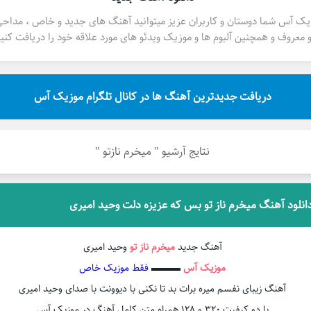
یک آس شما دوستان و کاربران عزیز میتوانید آهنگ های جدید و خاص ، مداح
 معروف و همچنین آلبوم ها و موزیک ویدئو های مورد علاقه خود را دریافت کنید
دریافت جدیدترین آهنگ ها در کانال تلگرام موزیک آس
نتایج آرشیو " میخرم نازتو "
انلود آهنگ میخرم ناز تو بس که عزیزه دلت وحید امیری
آهنگ جدید
میخرم ناز تو
وحید امیری
موزیک آس
▬▬▬
فقط موزیک خاص
آهنگ زیبای نفسم میره برات بد تا نکنی با دیوونت با صدای وحید امیری
با دو کیفیت ۳۲۰ و ۱۲۸ همراه متن کامل آهنگ در موزیک آس