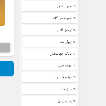
امیر عظیمی
امیرعباس گلاب
ایمان فلاح
ایوان بند
بابک جهانبخش
بهنام بانی
بهنام خدری
پازل بند
پدرام پالیز