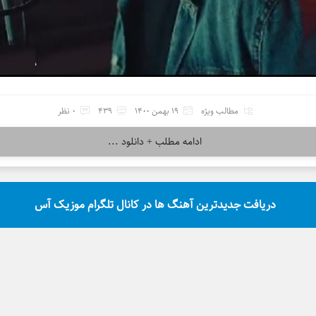
مطالب ویژه
19 بهمن 1400
439
0 نظر
ادامه مطلب + دانلود ...
دریافت جدیدترین آهنگ ها در کانال تلگرام موزیک آس