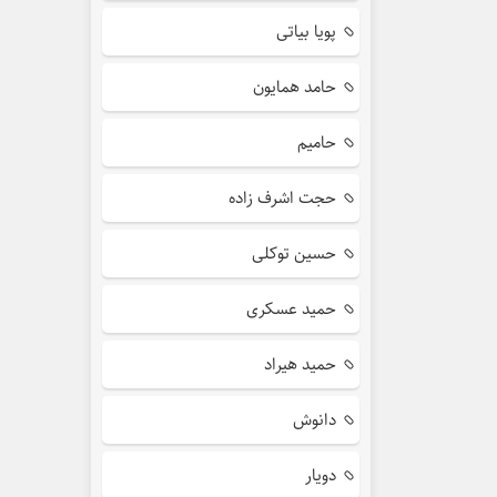
پویا بیاتی
حامد همایون
حامیم
حجت اشرف زاده
حسین توکلی
حمید عسکری
حمید هیراد
دانوش
دویار