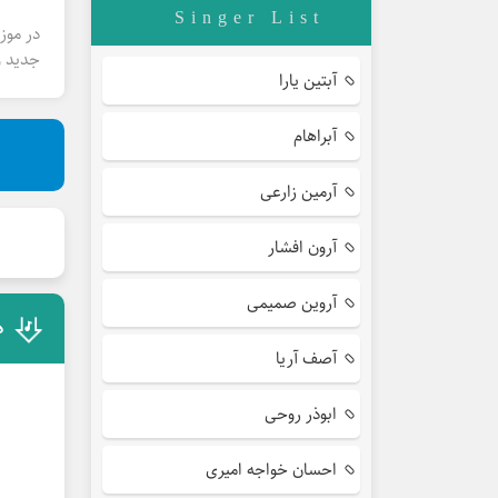
Singer List
در موز
جدید و
آبتین یارا
آبراهام
آرمین زارعی
آرون افشار
آروین صمیمی
د
آصف آریا
ابوذر روحی
احسان خواجه امیری