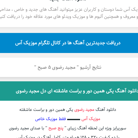
یک آس شما دوستان و کاربران عزیز میتوانید آهنگ های جدید و خاص ، مداح
 معروف و همچنین آلبوم ها و موزیک ویدئو های مورد علاقه خود را دریافت کنید
دریافت جدیدترین آهنگ ها در کانال تلگرام موزیک آس
نتایج آرشیو " مجید رضوی 5 صبح "
انلود آهنگ یکی همین دور و براست عاشقته ای دل مجید رضوی
دانلود آهنگ
مجید رضوی
یکی همین دور و براست عاشقته
موزیک آس
▬▬▬
فقط موزیک خاص
سورپرایز ویژه این لحظه آهنگ زیبای ”
پنج صبح
” با صدای مجید رضوی
با دو کیفیت ۳۲۰ و ۱۲۸ همراه متن کامل آهنگ در موزیک آس