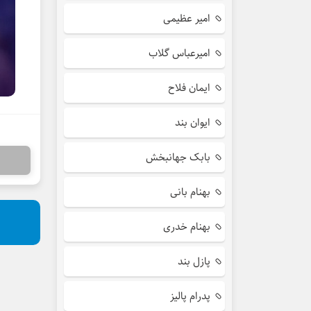
امیر عظیمی
امیرعباس گلاب
ایمان فلاح
ایوان بند
بابک جهانبخش
بهنام بانی
بهنام خدری
پازل بند
پدرام پالیز