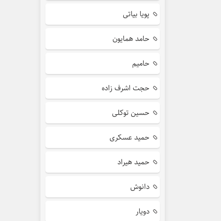
پویا بیاتی
حامد همایون
حامیم
حجت اشرف زاده
حسین توکلی
حمید عسکری
حمید هیراد
دانوش
دویار