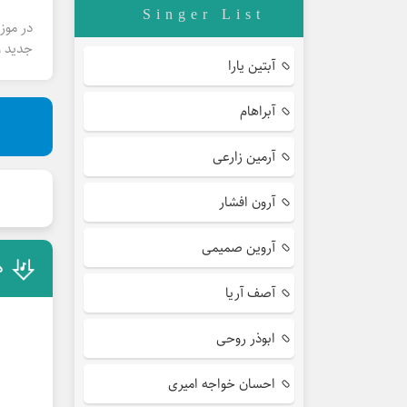
Singer List
در موز
جدید و
آبتین یارا
آبراهام
آرمین زارعی
آرون افشار
آروین صمیمی
د
آصف آریا
ابوذر روحی
احسان خواجه امیری