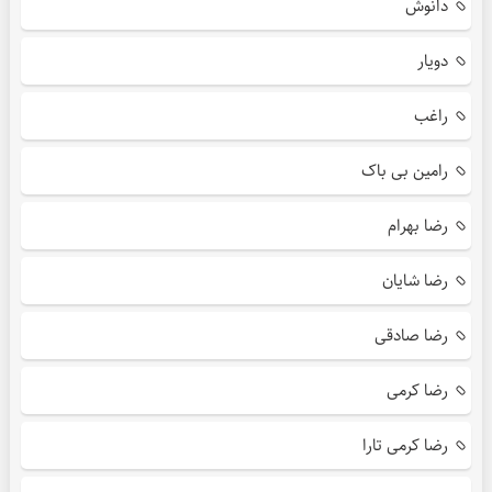
دانوش
دویار
راغب
رامین بی باک
رضا بهرام
رضا شایان
رضا صادقی
رضا کرمی
رضا کرمی تارا