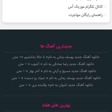
کانال تلگرام موزیک آس
راهنمای رایگان مهاجرت
جدیدترین آهنگ ها
دانلود آهنگ جدید یوسف زمانی به نام« تا حالا نداشتیم »+ متن
دانلود آهنگ جدید رضا صادقی به نام « آشوب » + متن
دانلود اهنگ جدید مسیح و آرش به نام « آخر بهار » + متن
دانلود آهنگ جدید یوسف زمانی به نام « نمیاد رو دستت » + متن
دانلود آهنگ جدید اشوان به نام« وقتشه بری » + متن
بهترین های هفته