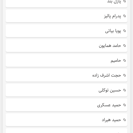
پازل بند
پدرام پالیز
پویا بیاتی
حامد همایون
حامیم
حجت اشرف زاده
حسین توکلی
حمید عسکری
حمید هیراد