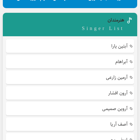
هنرمندان
Singer List
آبتین یارا
آبراهام
آرمین زارعی
آرون افشار
آروین صمیمی
آصف آریا
ابوذر روحی