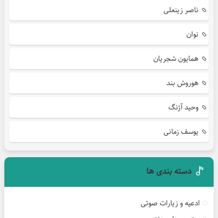
ناصر زینعلی
نوان
همایون شجریان
هوروش بند
وحید آژنگ
یوسف زمانی
دسته بندی ها
ادعیه و زیارات صوتی