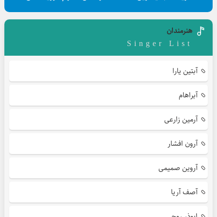
هنرمندان
Singer List
آبتین یارا
آبراهام
آرمین زارعی
آرون افشار
آروین صمیمی
آصف آریا
ابوذر روحی