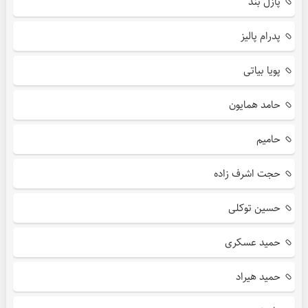
پازل بند
پدرام پالیز
پویا بیاتی
حامد همایون
حامیم
حجت اشرف زاده
حسین توکلی
حمید عسکری
حمید هیراد