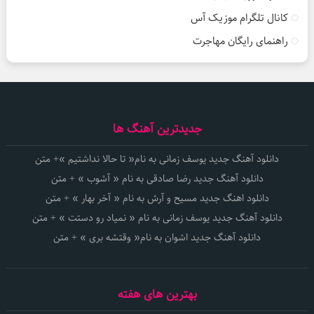
کانال تلگرام موزیک آس
راهنمای رایگان مهاجرت
جدیدترین آهنگ ها
دانلود آهنگ جدید یوسف زمانی به نام« تا حالا نداشتیم »+ متن
دانلود آهنگ جدید رضا صادقی به نام « آشوب » + متن
دانلود اهنگ جدید مسیح و آرش به نام « آخر بهار » + متن
دانلود آهنگ جدید یوسف زمانی به نام « نمیاد رو دستت » + متن
دانلود آهنگ جدید اشوان به نام« وقتشه بری » + متن
بهترین های هفته