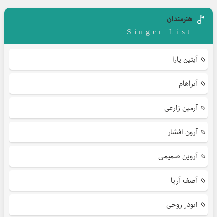
هنرمندان
Singer List
آبتین یارا
آبراهام
آرمین زارعی
آرون افشار
آروین صمیمی
آصف آریا
ابوذر روحی