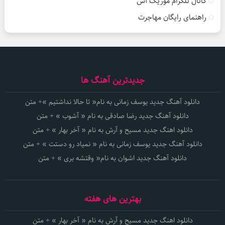
کانال تلگرام موزیک آس
راهنمای رایگان مهاجرت
جدیدترین آهنگ ها
دانلود آهنگ جدید یوسف زمانی به نام« تا حالا نداشتیم »+ متن
دانلود آهنگ جدید رضا صادقی به نام « آشوب » + متن
دانلود اهنگ جدید مسیح و آرش به نام « آخر بهار » + متن
دانلود آهنگ جدید یوسف زمانی به نام « نمیاد رو دستت » + متن
دانلود آهنگ جدید اشوان به نام« وقتشه بری » + متن
بهترین های هفته
دانلود اهنگ جدید مسیح و آرش به نام « آخر بهار » + متن