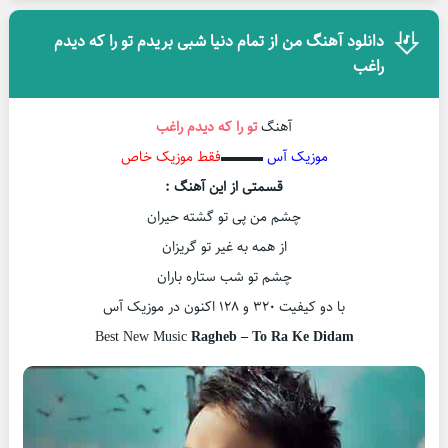
دانلود آهنگ من از تمام دنیا شبی بریدم تو را که دیدم
راغب
آهنگ
تو را که دیدم
راغب
موزیک آس
▬▬▬
فقط موزیک خاص
قسمتی از این آهنگ :
چشم من پی تو گشته حیران
از همه به غیر تو گریزان
چشم تو شب ستاره باران
با دو کیفیت ۳۲۰ و ۱۲۸ اکنون در موزیک آس
Best New Music
Ragheb – To Ra Ke Didam