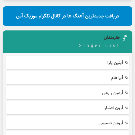
دریافت جدیدترین آهنگ ها در کانال تلگرام موزیک آس
هنرمندان
Singer List
آبتین یارا
آبراهام
آرمین زارعی
آرون افشار
آروین صمیمی