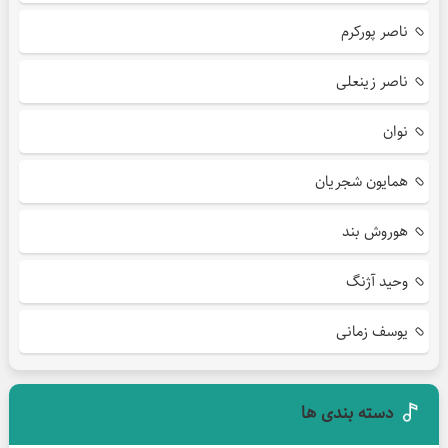
ناصر پورکرم
ناصر زینعلی
نوان
همایون شجریان
هوروش بند
وحید آژنگ
یوسف زمانی
دسته بندی ها