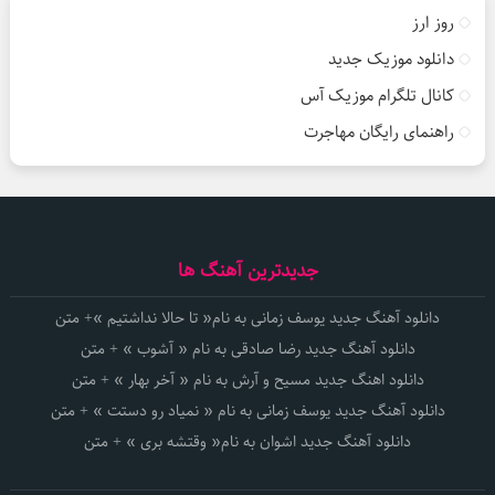
روز ارز
دانلود موزیک جدید
کانال تلگرام موزیک آس
راهنمای رایگان مهاجرت
جدیدترین آهنگ ها
دانلود آهنگ جدید یوسف زمانی به نام« تا حالا نداشتیم »+ متن
دانلود آهنگ جدید رضا صادقی به نام « آشوب » + متن
دانلود اهنگ جدید مسیح و آرش به نام « آخر بهار » + متن
دانلود آهنگ جدید یوسف زمانی به نام « نمیاد رو دستت » + متن
دانلود آهنگ جدید اشوان به نام« وقتشه بری » + متن