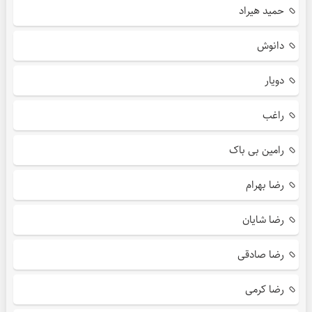
حمید هیراد
دانوش
دویار
راغب
رامین بی باک
رضا بهرام
رضا شایان
رضا صادقی
رضا کرمی