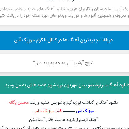
یک آس شما دوستان و کاربران عزیز میتوانید آهنگ های جدید و خاص ، مداح
 معروف و همچنین آلبوم ها و موزیک ویدئو های مورد علاقه خود را دریافت کنید
دریافت جدیدترین آهنگ ها در کانال تلگرام موزیک آس
نتایج آرشیو " از یه جه به بعد دلو "
انلود آهنگ سرنوشتمو ببین مهربون ترینشون غصه هاش به من رسید
دانلود آهنگ پا گذاشت تو زندگیم پاشو پس کشید و رفت
محسن یگانه
موزیک آس
▬▬▬
فقط موزیک خاص
آهنگ ترسم از غریبه هاست وقتی آشنا بشن
با صدای محسن یگانه با دو کیفیت ۳۲۰ و ۱۲۸ همراه متن کامل آهنگ در موزیک آس