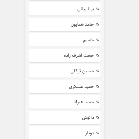
پویا بیاتی
حامد همایون
حامیم
حجت اشرف زاده
حسین توکلی
حمید عسکری
حمید هیراد
دانوش
دویار