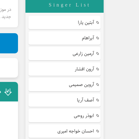
Singer List
در موز
جدید و
آبتین یارا
آبراهام
آرمین زارعی
آرون افشار
آروین صمیمی
د
آصف آریا
ابوذر روحی
احسان خواجه امیری