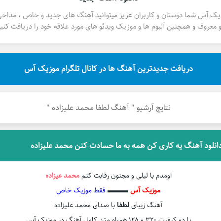
یک آس شما دوستان و کاربران عزیز میتوانید آهنگ های جدید و خاص ، مداح
 معروف و همچنین آلبوم ها و موزیک ویدئو های مورد علاقه خود را دریافت کنید
دریافت جدیدترین آهنگ ها در کانال تلگرام موزیک آس
نتایج آرشیو " آهنگ لطفا محمد علیزاده "
انلود آهنگ یه کاری کن همه به ما حسادت کنن محمد علیزاده
اومدم با لیلی و مجنون رقابت کنم
محمد عیزاده
موزیک آس
▬▬▬
فقط موزیک خاص
آهنگ زیبای
لطفا
با صدای محمد علیزاده
با دو کیفیت ۳۲۰ و ۱۲۸ همراه متن کامل آهنگ در موزیک آس