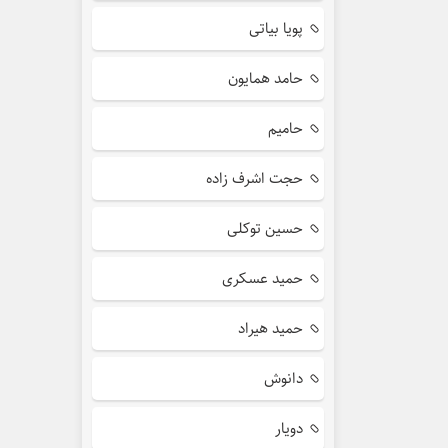
پویا بیاتی
حامد همایون
حامیم
حجت اشرف زاده
حسین توکلی
حمید عسکری
حمید هیراد
دانوش
دویار