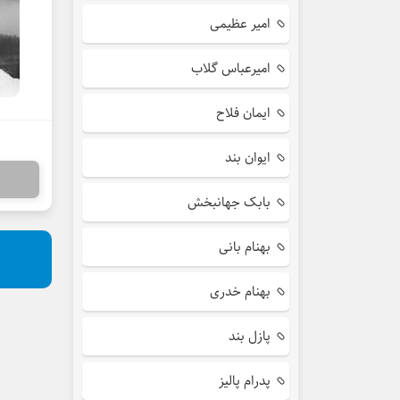
امیر عظیمی
امیرعباس گلاب
ایمان فلاح
ایوان بند
بابک جهانبخش
بهنام بانی
بهنام خدری
پازل بند
پدرام پالیز