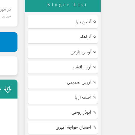
Singer List
در موز
جدید و
آبتین یارا
آبراهام
آرمین زارعی
آرون افشار
آروین صمیمی
د
آصف آریا
ابوذر روحی
احسان خواجه امیری