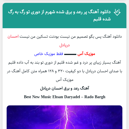
دانلود آهنگ پر رعد و برق شده شهرم از دوری تو رگ به رگ
شده قلبم
دانلود آهنگ پس بگو تصمیم من نیست بودنت تسکین من نیست
احسان
دریادل
موزیک آس
▬▬▬
فقط موزیک خاص
آهنگ بسیار زیبای پر درد و غم شده قلبم از دوری تو بند به آب داده قلبم
با صدای احسان دریادل با دو کیفیت ۳۲۰ و ۱۲۸ همراه متن کامل آهنگ در
موزیک آس
آهنگ رعد و برق احسان دریادل
Best New Music Ehsan Daryadel – Rado Bargh