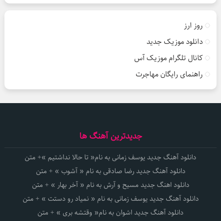
روز ارز
دانلود موزیک جدید
کانال تلگرام موزیک آس
راهنمای رایگان مهاجرت
جدیدترین آهنگ ها
دانلود آهنگ جدید یوسف زمانی به نام« تا حالا نداشتیم »+ متن
دانلود آهنگ جدید رضا صادقی به نام « آشوب » + متن
دانلود اهنگ جدید مسیح و آرش به نام « آخر بهار » + متن
دانلود آهنگ جدید یوسف زمانی به نام « نمیاد رو دستت » + متن
دانلود آهنگ جدید اشوان به نام« وقتشه بری » + متن