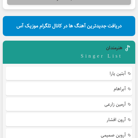
دریافت جدیدترین آهنگ ها در کانال تلگرام موزیک آس
هنرمندان
Singer List
آبتین یارا
آبراهام
آرمین زارعی
آرون افشار
آروین صمیمی