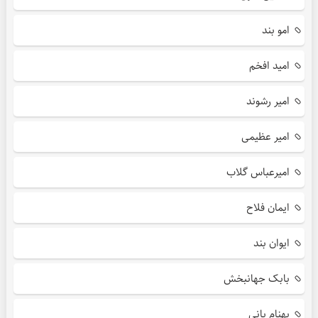
امو بند
امید افخم
امیر رشوند
امیر عظیمی
امیرعباس گلاب
ایمان فلاح
ایوان بند
بابک جهانبخش
بهنام بانی