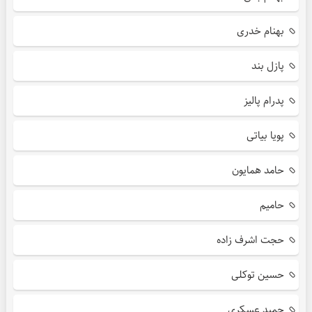
بهنام خدری
پازل بند
پدرام پالیز
پویا بیاتی
حامد همایون
حامیم
حجت اشرف زاده
حسین توکلی
حمید عسکری