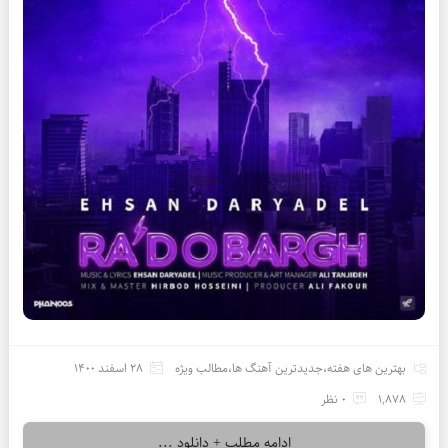
بهترین های هفته
،
جدیدترین آهنگ ها
،
مطالب ویژه
28 اسفند 1400
1,878
0 نظر
ادامه مطلب + دانلود ...