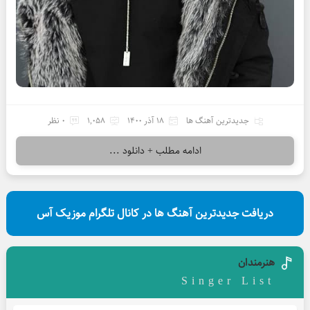
جدیدترین آهنگ ها
18 آذر 1400
1,058
0 نظر
ادامه مطلب + دانلود ...
دریافت جدیدترین آهنگ ها در کانال تلگرام موزیک آس
هنرمندان
Singer List