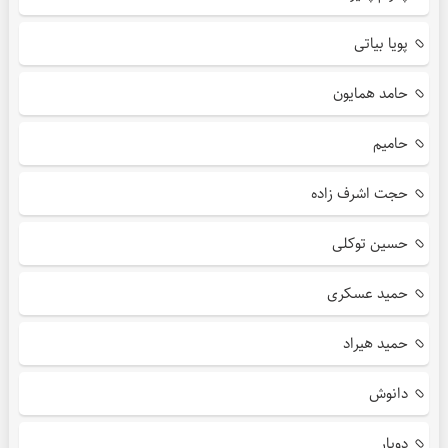
پویا بیاتی
حامد همایون
حامیم
حجت اشرف زاده
حسین توکلی
حمید عسکری
حمید هیراد
دانوش
دویار