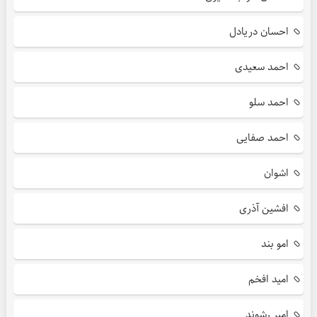
احسان دریادل
احمد سعیدی
احمد سلو
احمد صفایی
اشوان
افشین آذری
امو بند
امید افخم
امیر رشوند