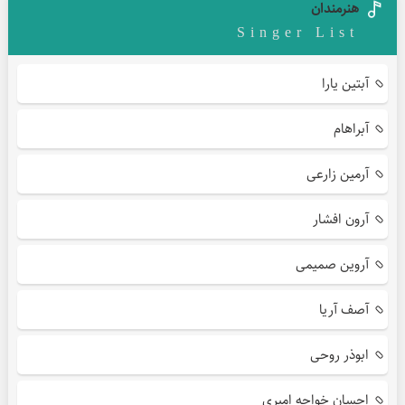
هنرمندان
Singer List
آبتین یارا
آبراهام
آرمین زارعی
آرون افشار
آروین صمیمی
آصف آریا
ابوذر روحی
احسان خواجه امیری