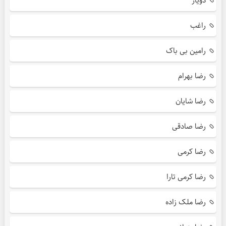
دویار
راغب
رامین بی باک
رضا بهرام
رضا شایان
رضا صادقی
رضا کرمی
رضا کرمی تارا
رضا ملک زاده