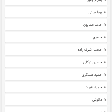
پویا بیاتی
حامد همایون
حامیم
حجت اشرف زاده
حسین توکلی
حمید عسکری
حمید هیراد
دانوش