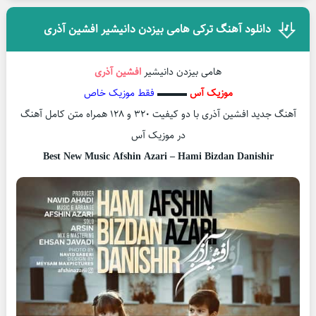
دانلود آهنگ ترکی هامی بيزدن دانيشير افشین آذری
هامی بيزدن دانيشير
افشین آذری
موزیک آس
▬▬▬
فقط موزیک خاص
آهنگ جدید افشین آذری با دو کیفیت ۳۲۰ و ۱۲۸ همراه متن کامل آهنگ
در موزیک آس
Best New Music Afshin Azari – Hami Bizdan Danishir