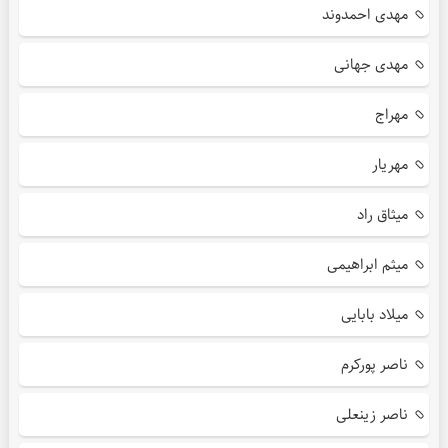
مهدی احمدوند
مهدی جهانی
مهراج
مهریار
میثاق راد
میثم ابراهیمی
میلاد بابایی
ناصر پورکرم
ناصر زینعلی